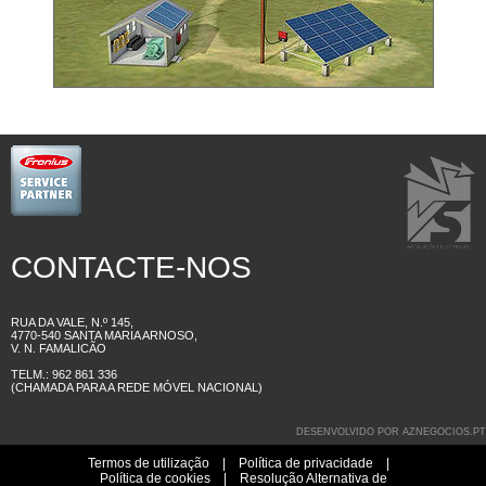
CONTACTE-NOS
RUA DA VALE, N.º 145,
4770-540 SANTA MARIA ARNOSO,
V. N. FAMALICÃO
TELM.: 962 861 336
(CHAMADA PARA A REDE MÓVEL NACIONAL)
DESENVOLVIDO POR
AZNEGOCIOS.PT
Termos de utilização
|
Política de privacidade
|
Política de cookies
|
Resolução Alternativa de